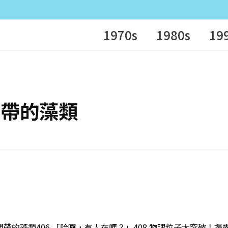
1970s
1980s
19
潮間帶的藻類
門潮間帶的藻類406 「哈囉，有人在嗎？」408 物理粒子大突破