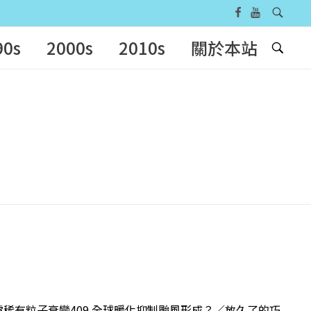
90s
2000s
2010s
關於本站
！揭露稀有粒子衰變409 全球暖化抑制颱風形成？／放久了的巧