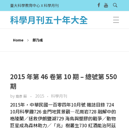
臺大科學教育中心 X 科學月刊
科學月刊五十年大全
Home
鄭乃彧
2015 年第 46 卷第 10 期 – 總號第 550
期
by
2015
科學月刊
裔彥 蘇
2015年，中華民國一百零四年10月號 雜誌目錄 724
10月科學趣726 金門地質景觀—花崗岩728 融解中的
格陵蘭／拯救伊朗鹽湖729 海鳥與塑膠的戰爭／動物
巨星成為森林助力／「兆」樹叢生730 紅酒能治阿茲