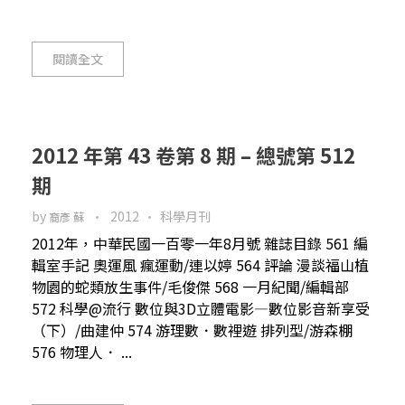
閱讀全文
2012 年第 43 卷第 8 期 – 總號第 512
期
by
2012
科學月刊
裔彥 蘇
2012年，中華民國一百零一年8月號 雜誌目錄 561 編
輯室手記 奧運風 瘋運動/連以婷 564 評論 漫談福山植
物園的蛇類放生事件/毛俊傑 568 一月紀聞/編輯部
572 科學@流行 數位與3D立體電影—數位影音新享受
（下）/曲建仲 574 游理數．數裡遊 排列型/游森棚
576 物理人． ...