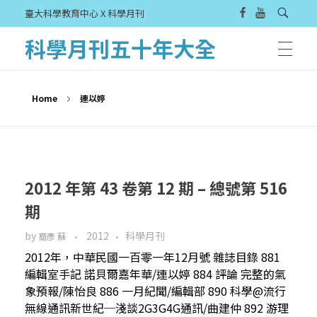
臺大科學教育中心 X 科學月刊
科學月刊五十年大全
Home
連以婷
2012 年第 43 卷第 12 期 – 總號第 516
期
by
2012
科學月刊
裔彥 蘇
2012年，中華民國一百零一年12月號 雜誌目錄 881
編輯室手記 諾貝爾嘉年華/連以婷 884 評論 完整的氣
象預報/陳怡良 886 一月紀聞/編輯部 890 科學@流行
無線通訊新世紀─淺談2G3G4G通訊/曲建仲 892 游理