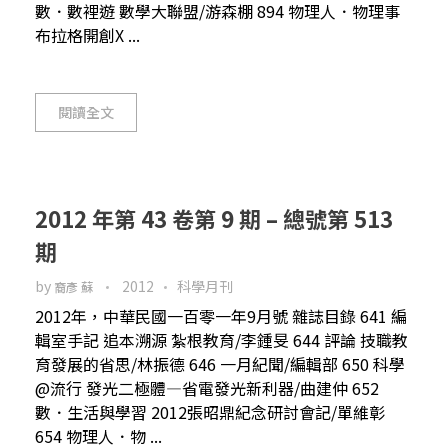
數．數裡遊 數學大聯盟/游森棚 894 物理人．物理事
布拉格開創X ...
閱讀全文
2012 年第 43 卷第 9 期 – 總號第 513
期
by
2012
科學月刊
裔彥 蘇
2012年，中華民國一百零一年9月號 雜誌目錄 641 編
輯室手記 追本溯源 紮根教育/李鍾旻 644 評論 技職教
育發展的省思/林振德 646 一月紀聞/編輯部 650 科學
@流行 發光二極體—省電發光新利器/曲建仲 652
數．生活與學習 2012張昭鼎紀念研討會記/單維彰
654 物理人．物 ...