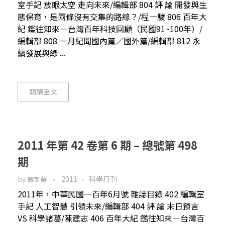
室手記 放眼太空 走向未來/編輯部 804 評 論 開發與生
態保育，是兩條沒有交集的路線？/程一駿 806 百年大
紀 鑑往知來—台灣百年科技回顧（民國91~100年）/
編輯部 808 一月紀聞國內篇／國外篇/編輯部 812 永
續發展與綠 ...
閱讀全文
2011 年第 42 卷第 6 期 – 總號第 498
期
by
2011
科學月刊
裔彥 蘇
2011年，中華民國一百年6月號 雜誌目錄 402 編輯室
手記 人工智慧 引領未來/編輯部 404 評 論 末日預言
VS 科學諸葛/陳建志 406 百年大紀 鑑往知來—台灣百