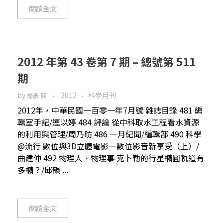
閱讀全文
2012 年第 43 卷第 7 期 – 總號第 511
期
by
2012
科學月刊
裔彥 蘇
2012年，中華民國一百零一年7月號 雜誌目錄 481 編
輯室手記/連以婷 484 評論 從中科取水工程看水資源
的利用與管理/周乃昉 486 一月紀聞/編輯部 490 科學
@流行 數位與3D立體電影—數位影音新享受（上）/
曲建仲 492 物理人．物理事 克卜勒的行星橢圓軌道有
多橢？/邱韻 ...
閱讀全文