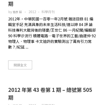
期
by
2012
科學月刊
裔彥 蘇
2012年，中華民國一百零一年2月號 雜誌目錄 81 編
輯室手記 充滿具象的未來生活科技/連以婷 84 評 論
科技專利大戰背後的隱憂/王世仁 86 一月紀聞/編輯部
90 科學＠流行 積體電路—電子世界的工藝/曲建仲 92
物理人．物理事 卡文迪許的實驗測出了萬有引力常
數？/紀延 ...
閱讀全文
2012 年第 43 卷第 1 期 – 總號第 505
期