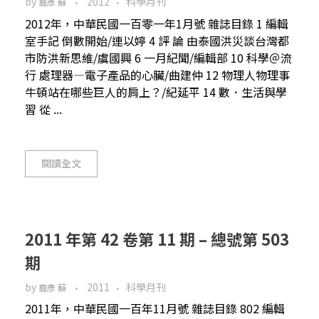
by
2012
科學月刊
裔彥 蘇
2012年，中華民國一百零一年1月號 雜誌目錄 1 編輯
室手記 倒數開始/連以婷 4 評 論 由泰國洪災談台灣都
市防洪新思維/虞國興 6 一月紀聞/編輯部 10 科學＠流
行 處理器—電子產品的心臟/曲建仲 12 物理人物理事
牛頓站在哪些巨人的肩上？/紀延平 14 數．生活與學
習 從 ...
閱讀全文
2011 年第 42 卷第 11 期 – 總號第 503
期
by
2011
科學月刊
裔彥 蘇
2011年，中華民國一百年11月號 雜誌目錄 802 編輯