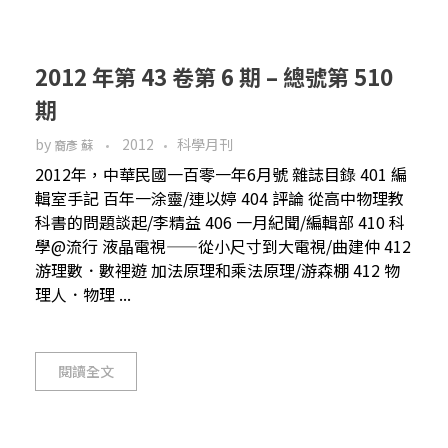
2012 年第 43 卷第 6 期 – 總號第 510
期
by
2012
科學月刊
裔彥 蘇
2012年，中華民國一百零一年6月號 雜誌目錄 401 編
輯室手記 百年一涂靈/連以婷 404 評論 從高中物理教
科書的問題談起/李精益 406 一月紀聞/編輯部 410 科
學@流行 液晶電視——從小尺寸到大電視/曲建仲 412
游理數．數裡遊 加法原理和乘法原理/游森棚 412 物
理人．物理 ...
閱讀全文