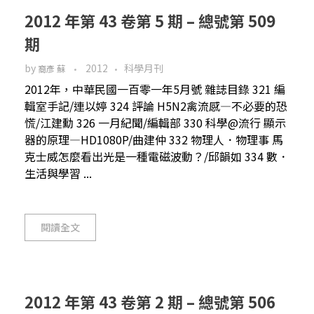
2012 年第 43 卷第 5 期 – 總號第 509
期
by
2012
科學月刊
裔彥 蘇
2012年，中華民國一百零一年5月號 雜誌目錄 321 編
輯室手記/連以婷 324 評論 H5N2禽流感—不必要的恐
慌/江建勳 326 一月紀聞/編輯部 330 科學@流行 顯示
器的原理—HD1080P/曲建仲 332 物理人．物理事 馬
克士威怎麼看出光是一種電磁波動？/邱韻如 334 數．
生活與學習 ...
閱讀全文
2012 年第 43 卷第 2 期 – 總號第 506