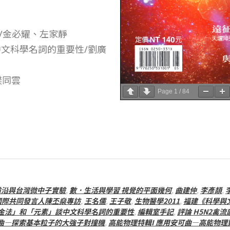
管/金必耀、左家靜
中文科學名詞的重要性/劉廣
樊同雲
Page
1
/
84
前沿與台灣微中子實驗
,
數．生活與學習 視覺的平面幾何
,
曲建仲
,
李彥頡
,
國際共同發言人陳丕燊專訪
,
王名儒
,
王子敬
,
生物醫學2011
,
福建《科學與
「金法」和「元素」談中文科學名詞的重要性
,
編輯室手記
,
評論 H5N2禽
奏曲—探索基本粒子的大強子對撞機
,
高能物理特輯I 應用安可曲—高能物