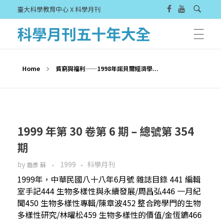
臺大科學教育中心 X 科學月刊
科學月刊五十年大全
Home
貧窮與福利——1998年諾貝爾經濟學...
1999 年第 30 卷第 6 期 – 總號第 354
期
by
1999
科學月刊
裔彥 蘇
1999年，中華民國八十八年6月號 雜誌目錄 441 編輯
室手記444 生物多樣性與永續發展/周昌弘446 一月紀
聞450 生物多樣性專輯/陳章波452 整合跨學門的生物
多樣性研究/林曜松459 生物多樣性的價值/金恆鑣466