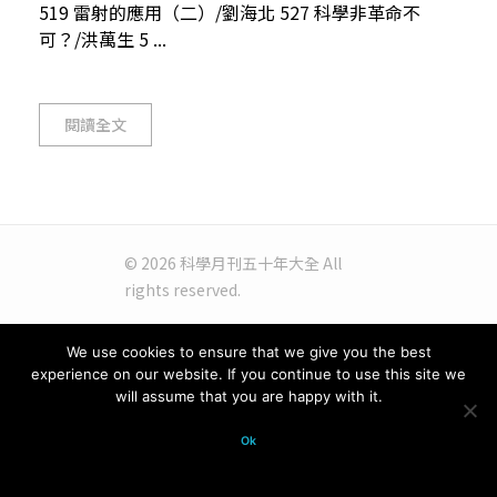
519 雷射的應用（二）/劉海北 527 科學非革命不
可？/洪萬生 5 ...
閱讀全文
© 2026 科學月刊五十年大全 All
rights reserved.
We use cookies to ensure that we give you the best
experience on our website. If you continue to use this site we
will assume that you are happy with it.
Ok