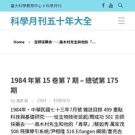
臺大科學教育中心 X 科學月刊
科學月刊五十年大全
Home
言師採藥去──高木村先生和他的「...
1984 年第 15 卷第 7 期 – 總號第 175
期
by
1984
科學月刊
裔彥 蘇
1984年，中華民國七十三年7月號 雜誌目錄 499 重點
科技與基礎研究──從生物技術談起/周成功 501 言師
採藥去──高木村先生和他的「青草」/蔡如秀 萬家茂
506 飛彈導引系統/尹相隆 516 Erlangen 綱領/曹亮吉