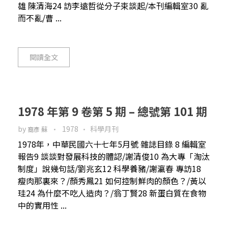
雄 陳清海24 訪李遠哲從分子束談起/本刊編輯室30 亂
而不亂/曹 ...
閱讀全文
1978 年第 9 卷第 5 期 – 總號第 101 期
by
1978
科學月刊
裔彥 蘇
1978年，中華民國六十七年5月號 雜誌目錄 8 編輯室
報告9 談談對發展科技的體認/謝清俊10 為大專「淘汰
制度」說幾句話/劉兆玄12 科學養豬/謝瀛春 專訪18
瘦肉那裏來？/顏秀鳳21 如何控制鮮肉的顏色？/黃以
珪24 為什麼不吃人造肉？/翁丁賢28 新蛋白質在食物
中的實用性 ...