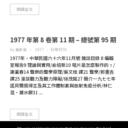
閱讀全文
1977 年第 8 卷第 11 期 – 總號第 95 期
by
1977
科學月刊
裔彥 蘇
1977年，中華民國六十六年11月號 雜誌目錄 8 編輯
室報告9 理論與實用/俞培新10 唱片是怎麼製作的﹖/
謝瀛春14 聲樂的聲學原理/吳文桂 譯21 聲學/郭重吉
譯25 漫談聽力及聽力障礙/徐茂銘27 簡介一九七七年
諾貝爾獎得主及其工作體制素與放射免疫分析/林仁
混‧蕭水銀31 ...
閱讀全文