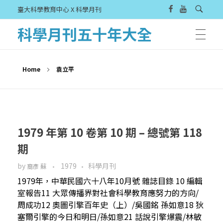
臺大科學教育中心 X 科學月刊
科學月刊五十年大全
Home
袁立平
1979 年第 10 卷第 10 期 – 總號第 118
期
by
1979
科學月刊
裔彥 蘇
1979年，中華民國六十八年10月號 雜誌目錄 10 編輯
室報告11 大眾傳播界對社會科學教育應努力的方向/
周成功12 奧圖引擎百年史（上）/吳國銘 孫如意18 狄
塞爾引擎的今日和明日/孫如意21 話說引擎爆震/林敏