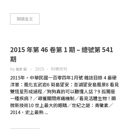
閱讀全文
2015 年第 46 卷第 1 期 – 總號第 541
期
by
2015
科學月刊
裔彥 蘇
2015年，中華民國一百零四年1月號 雜誌目錄 4 最硬
洋蔥：風化玄武岩6 菊島望安：澎湖望安島風景8 看見
雙恆星形成過程／狗狗真的可以聽懂人話？9 孤獨是
一種疾病？／尋獲關閉疼痛機制／看見活體生物！顯
微新技術10 世上最大的眼睛／世紀之謎：青黴素／
2014，史上最熱 ...