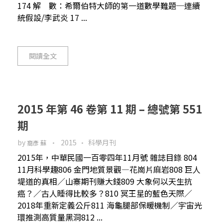
174 解 數：希爾伯特大師的第一道數學難題─連續
統假設/李武炎 17 ...
閱讀全文
2015 年第 46 卷第 11 期 – 總號第 551
期
by
2015
科學月刊
裔彥 蘇
2015年，中華民國一百零四年11月號 雜誌目錄 804
11月科學趣806 金門地質景觀—花崗片麻岩808 巨人
堤道的真相／山寨期刊賺大錢809 大象何以天生抗
癌？／古人睡得比較多？810 冥王星的藍色天際／
2018年重新定義公斤811 海龜腿部保暖機制／宇宙光
環推測高質量黑洞812 ...