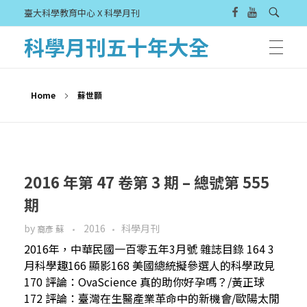
臺大科學教育中心 X 科學月刊
科學月刊五十年大全
Home
蘇世顥
2016 年第 47 卷第 3 期 – 總號第 555
期
by
2016
科學月刊
裔彥 蘇
2016年，中華民國一百零五年3月號 雜誌目錄 164 3
月科學趣166 顯影168 美國總統擬參選人的科學政見
170 評論：OvaScience 真的助你好孕嗎？/黃正球
172 評論：臺灣在生醫產業革命中的新機會/歐陽太閒