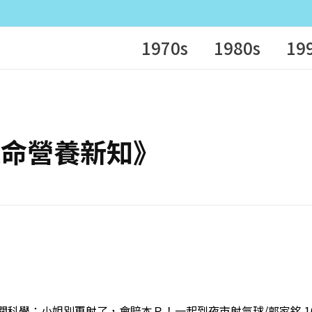
1970s
1980s
19
化的救命營養新知》
 非關科學：小姐別再射了，會賠本Ｒ！一起到夜市射氣球/郭家銘 10