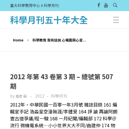
臺大科學教育中心 X 科學月刊
科學月刊五十年大全
Home
科學教育 我有話說 心電圖與心音...
2012 年第 43 卷第 3 期 – 總號第 507
期
by
2012
科學月刊
裔彥 蘇
2012年，中華民國一百零一年3月號 雜誌目錄 161 編
輯室手記 浩淼星空漫無涯/李鍾旻 164 評 論 再論阿朗
壹古道爭議/程一駿 168 一月紀聞/編輯部 172 科學＠
流行 微機電系統—小小世界大大不同/曲建仲 174 物