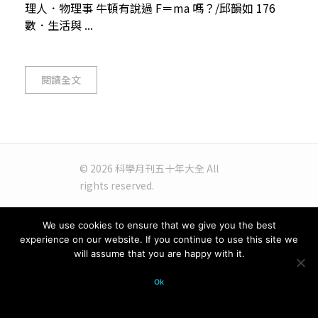
理人．物理事 牛頓有說過 F＝ma 嗎？/邱韻如 176
數．生活與 ...
閱讀全文
© 2026 科學月刊五十年大全 All
rights reserved.
We use cookies to ensure that we give you the best
experience on our website. If you continue to use this site we
will assume that you are happy with it.
Ok