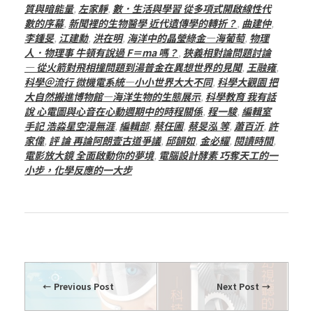
質與暗能量
,
左家靜
,
數．生活與學習 從多項式開啟線性代
數的序幕
,
新聞裡的生物醫學 近代遺傳學的轉折？
,
曲建仲
,
李鍾旻
,
江建勳
,
洪在明
,
海洋中的晶瑩綠金—海葡萄
,
物理
人．物理事 牛頓有說過 F＝ma 嗎？
,
狹義相對論問題討論
— 從火箭對飛相撞問題到湯普金在異想世界的見聞
,
王融雍
,
科學＠流行 微機電系統—小小世界大大不同
,
科學大觀園 把
大自然搬進博物館—海洋生物的生態展示
,
科學教育 我有話
說 心電圖與心音在心動週期中的時程關係
,
程一駿
,
編輯室
手記 浩淼星空漫無涯
,
編輯部
,
蔡任圃
,
蔡旻泓 等
,
蕭百沂
,
許
家偉
,
評 論 再論阿朗壹古道爭議
,
邱韻如
,
金必耀
,
閱讀時間
,
電影放大鏡 全面啟動你的夢境
,
電腦設計酵素 巧奪天工的一
小步，化學反應的一大步
Previous Post
Next Post