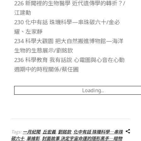
226 新聞裡的生物醫學 近代遺傳學的轉折？/
總
江建勳
號
230 化中有話 珠璣科學—串珠碳六十/金必
耀、左家靜
第
234 科學大觀園 把大自然搬進博物館—海洋
生物的生態展示/劉銘欽
5
236 科學教育 我有話說 心電圖與心音在心動
週期中的時程關係/蔡任圃
0
7
Loading...
期
Tags:
一月紀聞
,
丘宏義
,
劉銘欽
,
化中有話 珠璣科學—串珠
碳六十
,
單維彰
,
封面故事 決定宇宙命運的隱形黑手—暗物