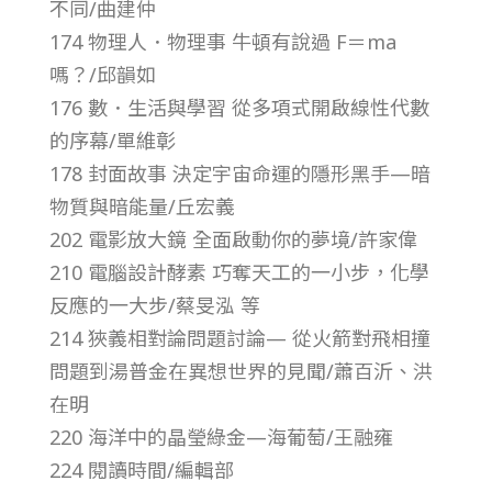
不同/曲建仲
第
174 物理人．物理事 牛頓有說過 F＝ma
嗎？/邱韻如
4
176 數．生活與學習 從多項式開啟線性代數
的序幕/單維彰
3
178 封面故事 決定宇宙命運的隱形黑手—暗
卷
物質與暗能量/丘宏義
202 電影放大鏡 全面啟動你的夢境/許家偉
第
210 電腦設計酵素 巧奪天工的一小步，化學
反應的一大步/蔡旻泓 等
3
214 狹義相對論問題討論— 從火箭對飛相撞
問題到湯普金在異想世界的見聞/蕭百沂、洪
期
在明
220 海洋中的晶瑩綠金—海葡萄/王融雍
–
224 閱讀時間/編輯部