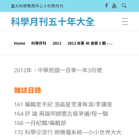
臺大科學教育中心 X 科學月刊
科學月刊五十年大全
Home
科學月刊
2012
2012 年第 43 卷第 3 期 –...
2
2012年，中華民國一百零一年3月號
0
雜誌目錄
1
161 編輯室手記 浩淼星空漫無涯/李鍾旻
2
164 評 論 再論阿朗壹古道爭議/程一駿
168 一月紀聞/編輯部
年
172 科學＠流行 微機電系統—小小世界大大