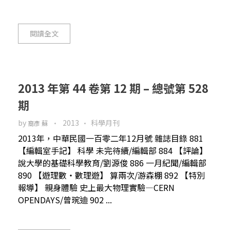
閱讀全文
2013 年第 44 卷第 12 期 – 總號第 528
期
by
2013
科學月刊
裔彥 蘇
2013年，中華民國一百零二年12月號 雜誌目錄 881
【編輯室手記】 科學 未完待續/編輯部 884 【評論】
說大學的基礎科學教育/劉源俊 886 一月紀聞/編輯部
890 【遊理數‧數理遊】 算兩次/游森棚 892 【特別
報導】 親身體驗 史上最大物理實驗—CERN
OPENDAYS/曾琬迪 902 ...