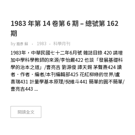
1983 年第 14 卷第 6 期 – 總號第 162
期
by
1983
科學月刊
裔彥 蘇
1983年，中華民國七十二年6月號 雜誌目錄 420 請增
加中學科學教師的來源/李怡嚴422 也談「發展基礎科
學的治本之道」/曹亮吉 劉源俊 譚天錫 茅聲燾424 讀
者．作者．編者/本刊編輯部425 花紅柳綠的世界/盧
喜瑞431 計量學基本原理/倪維斗441 簡單的圓不簡單/
曹亮吉443 ...
閱讀全文