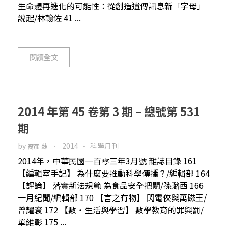
生命體再進化的可能性：從創造遺傳訊息新「字母」
說起/林翰佐 41 ...
閱讀全文
2014 年第 45 卷第 3 期 – 總號第 531
期
by
2014
科學月刊
裔彥 蘇
2014年，中華民國一百零三年3月號 雜誌目錄 161
【編輯室手記】 為什麼要推動科學傳播？/編輯部 164
【評論】 落實新法規範 為食品安全把關/孫璐西 166
一月紀聞/編輯部 170 【言之有物】 閃電俠與萬磁王/
曾耀寰 172 【數‧生活與學習】 數學教育的罪與罰/
單維彰 175 ...