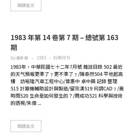
閱讀全文
1983 年第 14 卷第 7 期 – 總號第 163
期
by
1983
科學月刊
裔彥 蘇
1983年，中華民國七十二年7月號 雜誌目錄 502 最近
的天气預報更準了﹖更不準了﹖/陳泰然504 平地起高
樓 訪裕隆汽車工程中心/曾惠中 卓中興 記錄 整理
515 計算機輔助設計與製造/留宗漢519 何謂CAD﹖/黃
時雨520 生命是如何發生的？/周成功521 科學與技術
的透視/朱偉 ...
閱讀全文