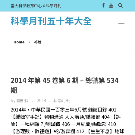
臺大科學教育中心 X 科學月刊
科學月刊五十年大全
Home
祁甡
2014 年第 45 卷第 6 期 – 總號第 534
期
by
2014
科學月刊
裔彥 蘇
2014年，中華民國一百零三年6月號 雜誌目錄 401
【編輯室手記】物物溝通 人人溝通/編輯部 404 【評
論】一種網羅？/劉珈倩 406 一月紀聞/編輯部 410
【游理數．數裡遊】蛇/游森棚 412 【生生不息】地球