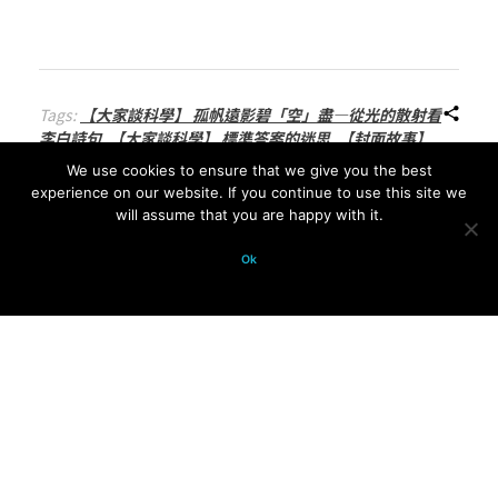
Tags:
【大家談科學】 孤帆遠影碧「空」盡—從光的散射看
李白詩句
,
【大家談科學】 標準答案的迷思
,
【封面故事】
諾貝爾獎特別報導
,
【特別報導】 親身體驗 史上最大物理實
We use cookies to ensure that we give you the best
驗—CERN OPENDAYS
,
【科學教育，我有話說】 峨嵋劍對
experience on our website. If you continue to use this site we
武當拳
,
【科月書評】 那些異人們的腦
,
【編輯室手記】 科
will assume that you are happy with it.
學 未完待續
,
【評論】 說大學的基礎科學教育
,
【談天說
地】 南海的巨大振幅內孤立波
,
【遊理數‧數理遊】 算兩
Ok
次
,
一月紀聞
,
任慶運
,
侯維恕
,
劉源俊
,
化學家的駭客任務—
虛擬實境的化學實驗與研究創新之理論實踐
,
周雨田
,
從分子
生物到工業化學—用電腦模擬生物分子化學反應
,
把「光
子」變重了—基本粒子的質量起源
,
投資風向球—了解資產
價格走勢
,
曾琬迪
,
楊小青
,
楊穎堅
,
游森棚
,
祁甡
,
科學月刊第
四十四卷總目錄索引
,
細胞的貨運系統—抽絲剝繭囊泡運輸
歷程
,
蔡孟利
,
裁減軍備致力和平—敘利亞內戰與消弭化武的
奉獻者
,
許英昌
,
賴昭正
,
韓德生
,
顏佑銘
,
黃向文
,
黃鎮剛