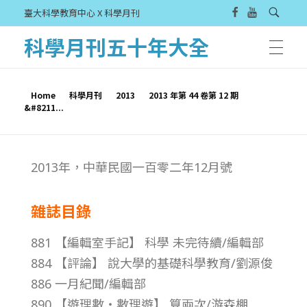
臺大科學教育中心 X 科學月刊
科學月刊五十年大全
Home
科學月刊
2013
2013 年第 44 卷第 12 期
&#8211...
2
2013年，中華民國一百零二年12月號
0
雜誌目錄
1
881 【編輯室手記】 科學 未完待續/編輯部
3
884 【評論】 說大學的基礎科學教育/劉源俊
886 一月紀聞/編輯部
年
890 【遊理數‧數理遊】 算兩次/游森棚