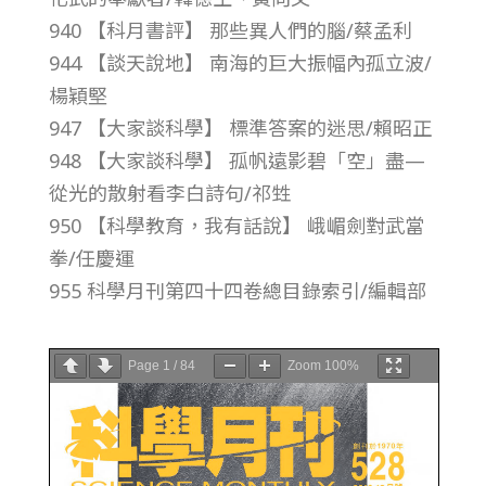
940 【科月書評】 那些異人們的腦/蔡孟利
–
944 【談天說地】 南海的巨大振幅內孤立波/
總
楊穎堅
947 【大家談科學】 標準答案的迷思/賴昭正
號
948 【大家談科學】 孤帆遠影碧「空」盡—
從光的散射看李白詩句/祁甡
第
950 【科學教育，我有話說】 峨嵋劍對武當
拳/任慶運
5
955 科學月刊第四十四卷總目錄索引/編輯部
2
Page
1
/
84
Zoom
100%
8
期