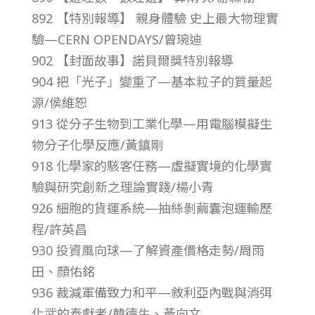
892 【特別報導】 親身體驗 史上最大物理實
第
驗—CERN OPENDAYS/曾琬迪
902 【封面故事】諾貝爾獎特別報導
4
904 把「光子」變重了—基本粒子的質量起
源/侯維恕
4
913 從分子生物到工業化學—用電腦模擬生
卷
物分子化學反應/黃鎮剛
918 化學家的駭客任務—虛擬實境的化學實
第
驗與研究創新之理論實踐/楊小青
926 細胞的貨運系統—抽絲剝繭囊泡運輸歷
1
程/許英昌
930 投資風向球—了解資產價格走勢/周雨
2
田、顏佑銘
936 裁減軍備致力和平—敘利亞內戰與消弭
期
化武的奉獻者/韓德生、黃向文