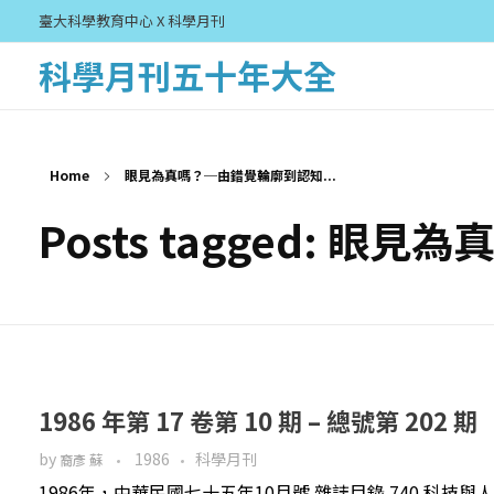
臺大科學教育中心 X 科學月刊
科學月刊五十年大全
Home
眼見為真嗎？─由錯覺輪廓到認知...
Posts tagged:
1986 年第 17 卷第 10 期 – 總號第 202 期
by
1986
科學月刊
裔彥 蘇
1986年，中華民國七十五年10月號 雜誌目錄 740 科技與