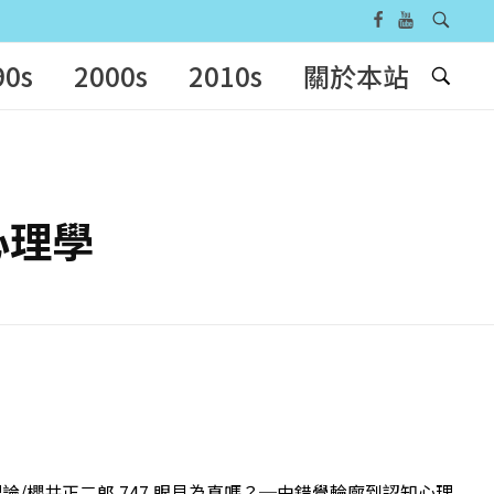
90s
2000s
2010s
關於本站
心理學
計算理論/櫻井正二郎 747 眼見為真嗎？─由錯覺輪廓到認知心理