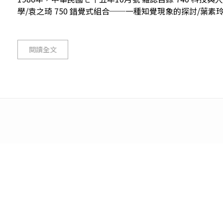
學/袁之琦 750 錯覺式組合──一種知覺現象的探討/葉素玲 陳
閱讀全文