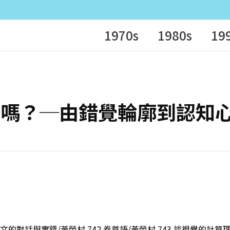
1970s
1980s
19
 眼見為真嗎？─由錯覺輪廓到認知
人文的對話與實踐/黃榮村 742 卷首語/黃榮村 743 談視覺的