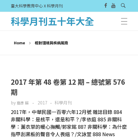
臺大科學教育中心 X 科學月刊
科學月刊五十年大全
Home
相對環境與疾病風險
2017 年第 48 卷第 12 期 – 總號第 576
期
by
2017
科學月刊
裔彥 蘇
2017年，中華民國一百零六年12月號 雜誌目錄 884
非關科學：是核平，還是和平？/李依庭 885 非關科
學：薰衣草的暖心撫觸/郭家銘 887 非關科學：為什麼
指甲刮黑板的聲音令人畏縮？/文詠萱 888 News