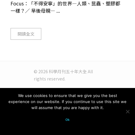
Focus：「不得安寧」的世界—人類、昆蟲、塑膠都
一樣？／ 旱後母親— ...
閱讀全文
© 2026 科學月刊五十年大全 All
rights reserved.
We use cookies to ensure that we give you the best
experience on our website. If you continue to use this site we
will assume that you are happy with it.
Ok