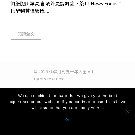
倒細胞所築高牆 或許更能對症下藥11 News Focus：
化學物質檢驗儀 ...
閱讀全文
© 2026 科學月刊五十年大全 All
rights reserved.
We use cookies to ensure that we give you the best
experience on our website. If you continue to use this site we
will assume that you are happy with it.
Ok