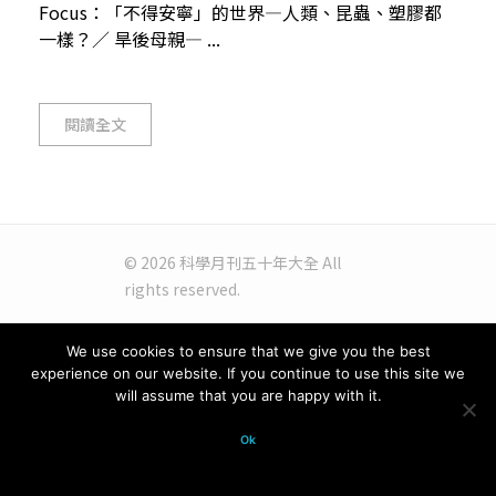
Focus：「不得安寧」的世界—人類、昆蟲、塑膠都
一樣？／ 旱後母親— ...
閱讀全文
© 2026 科學月刊五十年大全 All
rights reserved.
We use cookies to ensure that we give you the best
experience on our website. If you continue to use this site we
will assume that you are happy with it.
Ok