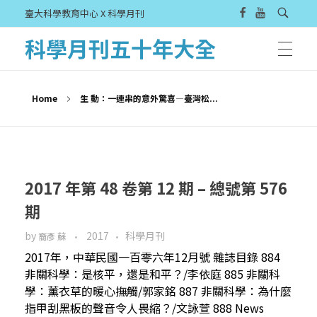
臺大科學教育中心 X 科學月刊
科學月刊五十年大全
Home
生 動：一連串的意外驚喜—臺灣松...
2017 年第 48 卷第 12 期 – 總號第 576
期
by
2017
科學月刊
裔彥 蘇
2017年，中華民國一百零六年12月號 雜誌目錄 884
非關科學：是核平，還是和平？/李依庭 885 非關科
學：薰衣草的暖心撫觸/郭家銘 887 非關科學：為什麼
指甲刮黑板的聲音令人畏縮？/文詠萱 888 News