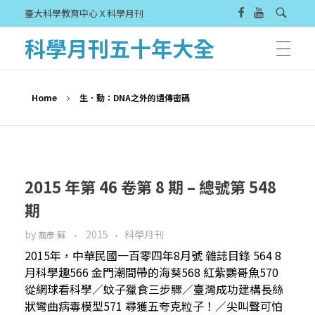
臺大科學教育中心 X 科學月刊
科學月刊五十年大全
Home
生．動：DNA之外的遺傳密碼
2015 年第 46 卷第 8 期 – 總號第 548
期
by
2015
科學月刊
裔彥 蘇
2015年，中華民國一百零四年8月號 雜誌目錄 564 8
月科學趣566 金門潮間帶的海葵568 紅紫鸚哥魚570
從網球看科學／蚊子獵食三步驟／臺灣成功建構長絲
狀彎曲病毒模型571 尋獲五夸克粒子！／尖叫聲可怕