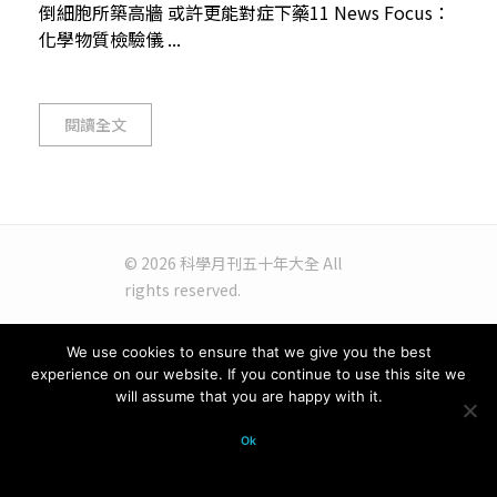
倒細胞所築高牆 或許更能對症下藥11 News Focus：
化學物質檢驗儀 ...
閱讀全文
© 2026 科學月刊五十年大全 All
rights reserved.
We use cookies to ensure that we give you the best
experience on our website. If you continue to use this site we
will assume that you are happy with it.
Ok