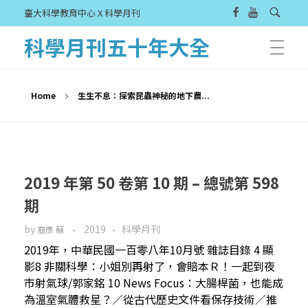
臺大科學教育中心 X 科學月刊
科學月刊五十年大全
Home
生生不息：探索昆蟲神秘的地下農...
2019 年第 50 卷第 10 期 – 總號第 598
期
by
2019
科學月刊
裔彥 蘇
2019年，中華民國一百零八年10月號 雜誌目錄 4 顯
影8 非關科學：小姐別再射了，會賠本Ｒ！一起到夜
市射氣球/郭家銘 10 News Focus：大腸桿菌，也能成
為溫室氣體救星？／從古代歷史文件看保存技術／推