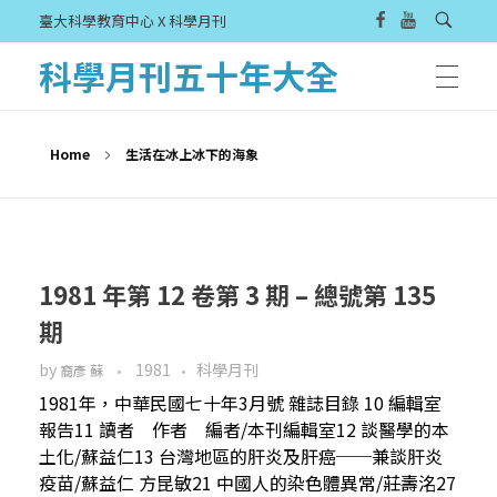
臺大科學教育中心 X 科學月刊
科學月刊五十年大全
Home
生活在冰上冰下的海象
1981 年第 12 卷第 3 期 – 總號第 135
期
by
1981
科學月刊
裔彥 蘇
1981年，中華民國七十年3月號 雜誌目錄 10 編輯室
報告11 讀者 作者 編者/本刊編輯室12 談醫學的本
土化/蘇益仁13 台灣地區的肝炎及肝癌──兼談肝炎
疫苗/蘇益仁 方昆敏21 中國人的染色體異常/莊壽洺27