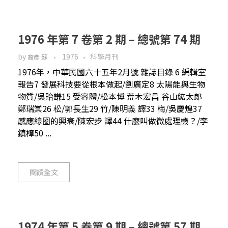
1976 年第 7 卷第 2 期 – 總號第 74 期
by
1976
科學月刊
裔彥 蘇
1976年，中華民國六十五年2月號 雜誌目錄 6 編輯室
報告7 發展科技要從根本做起/劉廣定8 太陽能與生物
物質/吳貽謙15 受容體/松本博 荒木宏昌 谷山紘太郎
鄭瑞棠26 松/郭長生29 竹/陳明義 譯33 梅/吳慶煌37
感應線圈的興衰/陳宏步 譯44 什麼叫做微處理機？/李
鎮樟50 ...
閱讀全文
1974 年第 5 卷第 9 期 – 總號第 57 期