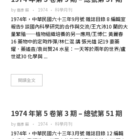
by
1974
科學月刊
裔彥 蘇
1974年，中華民國六十三年9月號 雜誌目錄 8 編輯室
報告9 談國內科學研究的合作與交流/王亢沛10 蘭的大
量繁殖──植物組織培養的另一應用/王博仁 黃麗春
16 藥物中的定時炸彈/林仁混 講 張光雄 記19 要藥
耀．藥遙杳/袁尚賢24 水星：一天等於兩年的世界/盧
世斌30 化學與 ...
閱讀全文
1974 年第 5 卷第 3 期 – 總號第 51 期
by
1974
科學月刊
裔彥 蘇
1974年，中華民國六十三年3月號 雜誌目錄 12 編輯