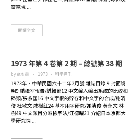
雷電現 ...
閱讀全文
1973 年第 4 卷第 2 期 – 總號第 38 期
by
1973
科學月刊
裔彥 蘇
1973年，中華民國六十二年2月號 雜誌目錄 9 封面說
明9 編輯室報告/編輯部12 中文輸入輸出系統的比較和
歸類/張系國16 中文字根的貯存和中文字的合成/謝清
俊 杜敏文 戚樹紅24 基本用字研究/謝清俊 黃永文 林
樹49 中文類目分區檢字法/江德曜31 介紹日本京都大
學研究情 ...