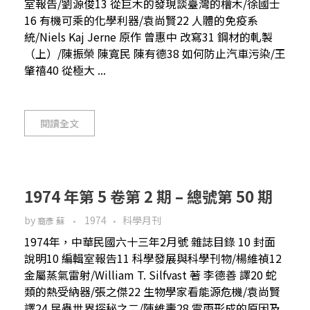
室報告/劉源俊13 從巨木的發現談臺灣的檜木/徐國士
16 有機可乘的化學利器/袁尚賢22 人體的免疫系
統/Niels Kaj Jerne 原作 曾惠中 改寫31 鋼材的軋製
（上）/陳振榮 陳寬民 陳有德38 如何防止汽車污染/王
肇禧40 從極大 ...
閱讀全文
1974 年第 5 卷第 2 期 – 總號第 50 期
by
1974
科學月刊
裔彥 蘇
1974年，中華民國六十三年2月號 雜誌目錄 10 封面
說明10 編輯室報告11 科學發展與科學刊物/楊維禎12
金屬蒸氣雷射/William T. Silfvast 著 李德善 譯20 蛇
類的熱受納器/張之傑22 生物學家看能源危機/袁尚賢
譯24 昆蟲世界探秘之二/陳維壽28 雷雨形成的原因及