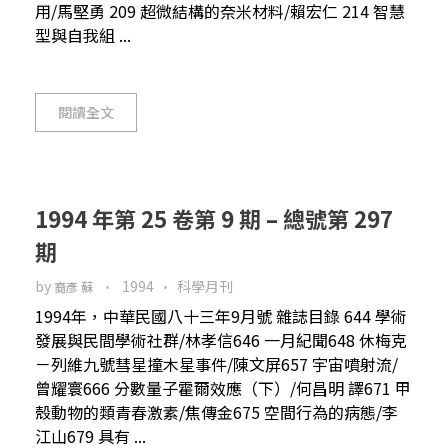
用/馬堅勇 209 超微結構的奈米材料/賴宏仁 214 智慧
型與自我組 ...
閱讀全文
1994 年第 25 卷第 9 期 – 總號第 297
期
by
1994
科學月刊
裔彥 蘇
1994年，中華民國八十三年9月號 雜誌目錄 644 學術
發展與民間學術社群/林孝信646 一月紀聞648 休梅克
－列維九號彗星撞木星事件/陳文屏657 宇宙噴射流/
曾耀寰666 分數量子霍爾效應（下）/何昌明 譯671 甲
殼動物的類青春激素/焦傳金675 空間行為的病態/李
江山679 具有 ...