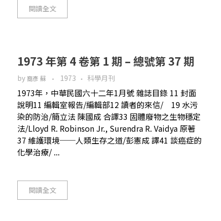
閱讀全文
1973 年第 4 卷第 1 期 – 總號第 37 期
by
1973
科學月刊
裔彥 蘇
1973年，中華民國六十二年1月號 雜誌目錄 11 封面
說明11 編輯室報告/編輯部12 讀者的來信/ 19 水污
染的防治/簡立法 陳國成 合譯33 固體廢物之生物穩定
法/Lloyd R. Robinson Jr., Surendra R. Vaidya 原著
37 維護環境──人類生存之道/彭憲成 譯41 談癌症的
化學治療/ ...
閱讀全文