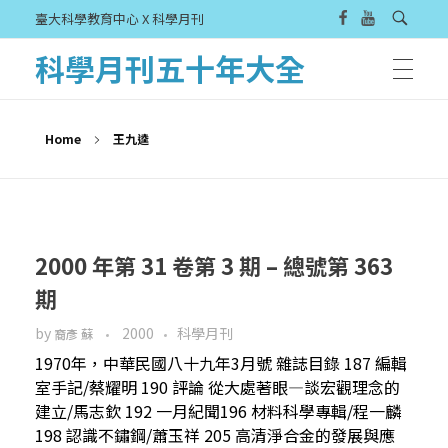
臺大科學教育中心 X 科學月刊
科學月刊五十年大全
Home
王九逵
2000 年第 31 卷第 3 期 – 總號第 363
期
by
2000
科學月刊
裔彥 蘇
1970年，中華民國八十九年3月號 雜誌目錄 187 編輯
室手記/蔡耀明 190 評論 從大處著眼—談宏觀理念的
建立/馬志欽 192 一月紀聞196 材料科學專輯/程一麟
198 認識不鏽鋼/蕭玉祥 205 高清淨合金的發展與應