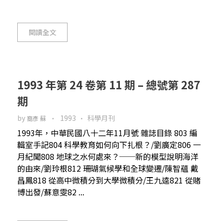
閱讀全文
1993 年第 24 卷第 11 期 – 總號第 287
期
by
1993
科學月刊
裔彥 蘇
1993年，中華民國八十二年11月號 雜誌目錄 803 編
輯室手記804 科學教育如何向下扎根？/劉廣定806 一
月紀聞808 地球之水何處來？──新的模型說明海洋
的由來/劉玲根812 珊瑚氣候學和全球變遷/陳智蘊 戴
昌鳳818 從高中微積分到大學微積分/王九逵821 從賭
博出發/蘇意雯82 ...