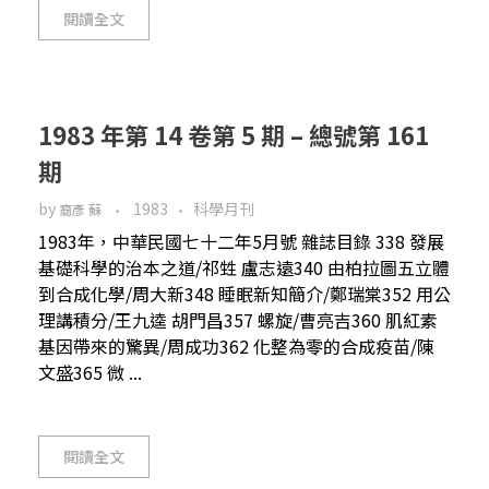
閱讀全文
1983 年第 14 卷第 5 期 – 總號第 161
期
by
1983
科學月刊
裔彥 蘇
1983年，中華民國七十二年5月號 雜誌目錄 338 發展
基礎科學的治本之道/祁甡 盧志遠340 由柏拉圖五立體
到合成化學/周大新348 睡眠新知簡介/鄭瑞棠352 用公
理講積分/王九逵 胡門昌357 螺旋/曹亮吉360 肌紅素
基因帶來的驚異/周成功362 化整為零的合成疫苗/陳
文盛365 微 ...
閱讀全文