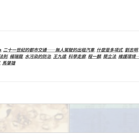
a
,
二十一世紀的都市交通──無人駕駛的出租汽車
,
什麼是多項式
,
劉志明
法則
,
楊瑞龍
,
水污染的防治
,
王九逵
,
科學走廊
,
程一麟
,
簡立法
,
維護環境
,
馬肇雄