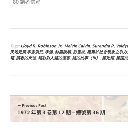
80 讀者信箱
–
總
號
Tags:
Lloyd R. Robinson Jr.
,
Melvin Calvin
,
Surendra R. Vaidy
第
天地元黃 宇宙洪荒
,
孝佛
,
封面說明
,
彭憲成
,
應用於社會現象之引力
箱
,
讀者的來信
,
輻射對人體的傷害
,
鋁的故事（Ⅲ）
,
陳光耀
,
陳國成
3
7
期
Previous Post
1972 年第 3 卷第 12 期 – 總號第 36 期