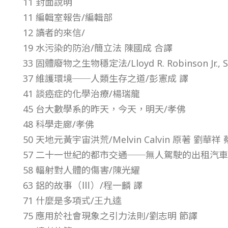
11 封面說明
3
11 編輯室報告/編輯部
12 讀者的來信/
年
19 水污染的防治/簡立法 陳國成 合譯
33 固體廢物之生物穩定法/Lloyd R. Robinson Jr., Su
第
37 維護環境──人類生存之道/彭憲成 譯
41 談癌症的化學治療/楊瑞龍
4
45 台大數學系的昨天，今天，明天/孝佛
48 科學走廊/孝佛
卷
50 天地元黃宇宙洪荒/Melvin Calvin 原著 劉華祥
第
57 二十一世紀的都市交通──無人駕駛的出租汽車
58 輻射對人體的傷害/陳光耀
1
63 鋁的故事（Ⅲ）/程一麟 譯
71 什麼是多項式/王九逵
期
75 應用於社會現象之引力法則/劉志明 節譯