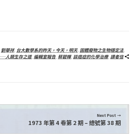
,
劉華祥
,
台大數學系的昨天，今天，明天
,
固體廢物之生物穩定法
,
──人類生存之道
,
編輯室報告
,
蔡碧嬋
,
談癌症的化學治療
,
讀者信
Next Post
1973 年第 4 卷第 2 期 – 總號第 38 期