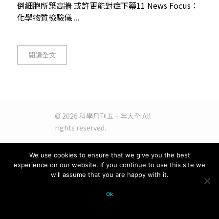
倒細胞所築高牆 或許更能對症下藥11 News Focus：
化學物質檢驗儀 ...
閱讀全文
© 2026 科學月刊五十年大全 All
rights reserved.
We use cookies to ensure that we give you the best
experience on our website. If you continue to use this site we
will assume that you are happy with it.
Ok