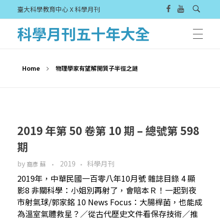
臺大科學教育中心 X 科學月刊
科學月刊五十年大全
Home
物理學家有望解開質子半徑之謎
2019 年第 50 卷第 10 期 – 總號第 598
期
by
2019
科學月刊
裔彥 蘇
2019年，中華民國一百零八年10月號 雜誌目錄 4 顯
影8 非關科學：小姐別再射了，會賠本Ｒ！一起到夜
市射氣球/郭家銘 10 News Focus：大腸桿菌，也能成
為溫室氣體救星？／從古代歷史文件看保存技術／推