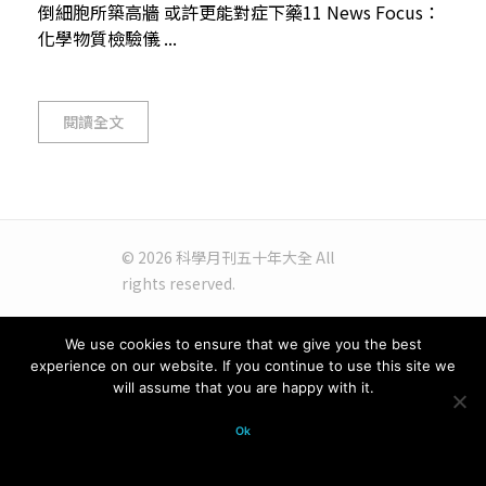
倒細胞所築高牆 或許更能對症下藥11 News Focus：
化學物質檢驗儀 ...
閱讀全文
© 2026 科學月刊五十年大全 All
rights reserved.
We use cookies to ensure that we give you the best
experience on our website. If you continue to use this site we
will assume that you are happy with it.
Ok