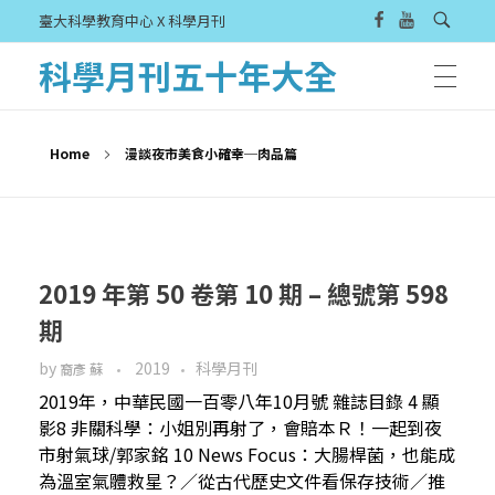
臺大科學教育中心 X 科學月刊
科學月刊五十年大全
Home
漫談夜市美食小確幸─肉品篇
2019 年第 50 卷第 10 期 – 總號第 598
期
by
2019
科學月刊
裔彥 蘇
2019年，中華民國一百零八年10月號 雜誌目錄 4 顯
影8 非關科學：小姐別再射了，會賠本Ｒ！一起到夜
市射氣球/郭家銘 10 News Focus：大腸桿菌，也能成
為溫室氣體救星？／從古代歷史文件看保存技術／推