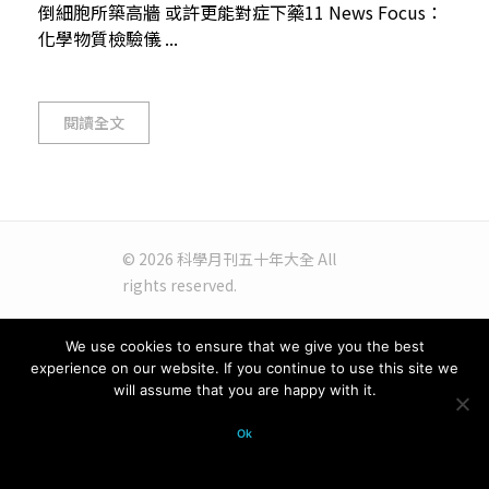
倒細胞所築高牆 或許更能對症下藥11 News Focus：
化學物質檢驗儀 ...
閱讀全文
© 2026 科學月刊五十年大全 All
rights reserved.
We use cookies to ensure that we give you the best
experience on our website. If you continue to use this site we
will assume that you are happy with it.
Ok