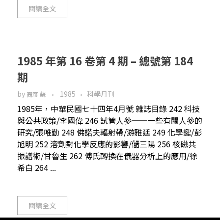
閱讀全文
1985 年第 16 卷第 4 期 – 總號第 184
期
by
1985
科學月刊
裔彥 蘇
1985年，中華民國七十四年4月號 雜誌目錄 242 科技
與公共政策/李國偉 246 試管人參──一些有關人參的
研究/張唯勤 248 佛諾夫輻射帶/游雅廷 249 化學鍵/彭
旭明 252 溶劑對化學反應的影響/儲三陽 256 核磁共
振譜術/甘魯生 262 傅氏轉換在儀器分析上的應用/徐
希白 264 ...
閱讀全文