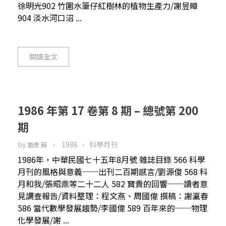
徐明光902 竹圍水筆仔紅樹林的植物生產力/謝昱暲
904 淡水河口沼 ...
閱讀全文
1986 年第 17 卷第 8 期 – 總號第 200
期
by
1986
科學月刊
裔彥 蘇
1986年，中華民國七十五年8月號 雜誌目錄 566 科學
月刊的風格與意義──出刊二百期感言/劉源俊 568 科
月和我/張昭鼎等二十二人 582 寶貴的回響──讀者意
見調查報告/資料整理：程文燕、周國偉 撰稿：謝瀛春
586 當代數學發展趨勢/李國偉 589 百年來的──物理
化學發展/謝 ...