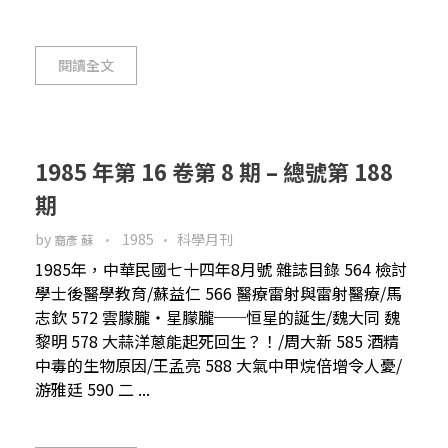
閱讀全文
1985 年第 16 卷第 8 期 – 總號第 188
期
by
1985
科學月刊
裔彥 蘇
1985年，中華民國七十四年8月號 雜誌目錄 564 檢討
學士後醫學教育/蘇益仁 566 醫療雷射與雷射醫療/馬
志欽 572 雲朦朧‧星朦朧──恒星的誕生/魏大同 魏
黎明 578 大蒜洋蔥能起死回生？！/周大新 585 酒精
中毒的生物原因/王孟亮 588 大氣中甲烷倍增令人憂/
游雅廷 590 二 ...