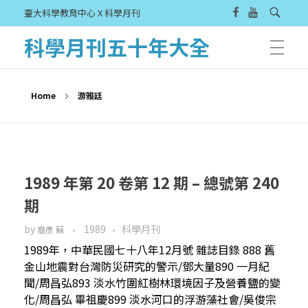
臺大科學教育中心 X 科學月刊
科學月刊五十年大全
Home
游雅廷
1989 年第 20 卷第 12 期 – 總號第 240
期
by
1989
科學月刊
裔彥 蘇
1989年，中華民國七十八年12月號 雜誌目錄 888 舊
金山地震對台灣防災研究的警示/鄧大量890 一月紀
聞/周昌弘893 淡水竹圍紅樹林環境因子及營養鹽的變
化/周昌弘 畢祖慶899 淡水河口的浮游藻社會/吳俊宗