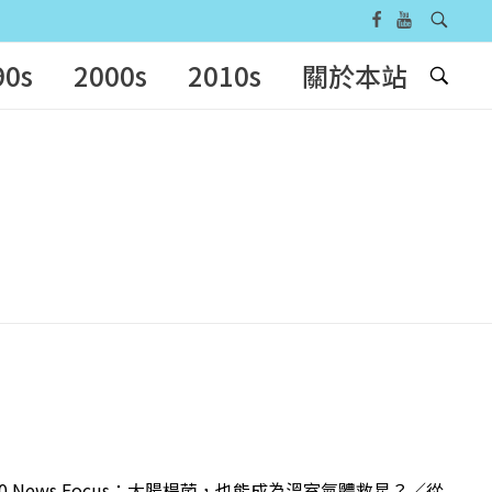
90s
2000s
2010s
關於本站
？
 News Focus：大腸桿菌，也能成為溫室氣體救星？／從