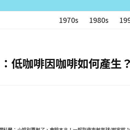
1970s
1980s
19
淺移默化：低咖啡因咖啡如何產生
 非關科學：小姐別再射了，會賠本Ｒ！一起到夜市射氣球/郭家銘 10