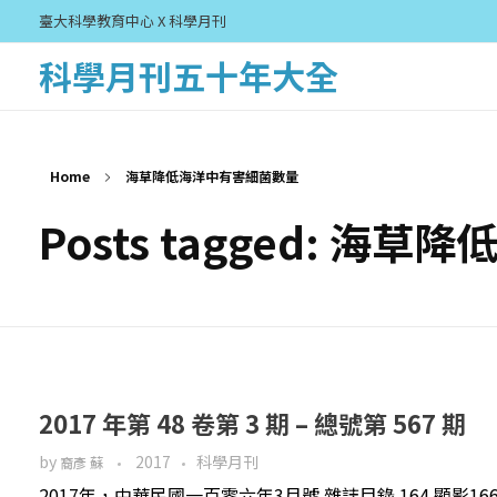
臺大科學教育中心 X 科學月刊
科學月刊五十年大全
Home
海草降低海洋中有害細菌數量
Posts tagged: 
2017 年第 48 卷第 3 期 – 總號第 567 期
by
2017
科學月刊
裔彥 蘇
2017年，中華民國一百零六年3月號 雜誌目錄 164 顯影166