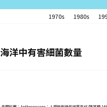
1970s
1980s
19
海草降低海洋中有害細菌數量
 非關科學：Anthropocene：人類所創造的地質年代/陳其暐 168