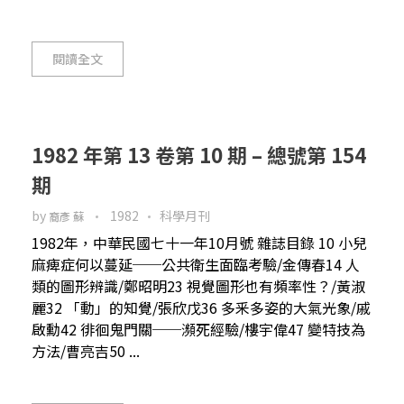
閱讀全文
1982 年第 13 卷第 10 期 – 總號第 154
期
by
1982
科學月刊
裔彥 蘇
1982年，中華民國七十一年10月號 雜誌目錄 10 小兒
麻痺症何以蔓延──公共衛生面臨考驗/金傳春14 人
類的圖形辨識/鄭昭明23 視覺圖形也有頻率性？/黃淑
麗32 「動」的知覺/張欣戊36 多釆多姿的大氣光象/戚
啟勳42 徘徊鬼門關──瀕死經驗/樓宇偉47 變特技為
方法/曹亮吉50 ...