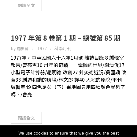
閱讀全文
1977 年第 8 卷第 1 期 – 總號第 85 期
by
1977
科學月刊
裔彥 蘇
1977年，中華民國六十六年1月號 雜誌目錄 8 編輯室
報告/曹亮吉10 卅年的奇蹟──電腦的世界/謝清俊17
小型電子計算器/趙明德 改寫27 針灸術近況/吳國鼎 改
寫33 創造和諧的環境/林文郎 譯40 大地的原貌/本刊
編輯室49 四色足矣（下）畫地圖只用四種顏色就夠了
嗎？/曹亮 ...
閱讀全文
We use cookies to ensure that we give you the best