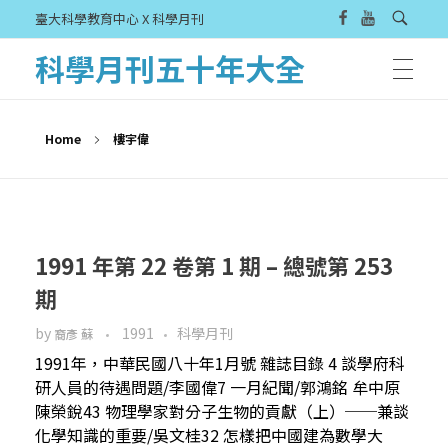
臺大科學教育中心 X 科學月刊
科學月刊五十年大全
Home
樓宇偉
1991 年第 22 卷第 1 期 – 總號第 253
期
by
1991
科學月刊
裔彥 蘇
1991年，中華民國八十年1月號 雜誌目錄 4 談學府科
研人員的待遇問題/李國偉7 一月紀聞/郭鴻銘 牟中原
陳榮銳43 物理學家對分子生物的貢獻（上）──兼談
化學知識的重要/吳文桂32 怎樣把中國建為數學大