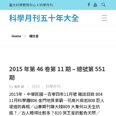
臺大科學教育中心 X 科學月刊
科學月刊五十年大全
Home
楊仕音
2015 年第 46 卷第 11 期 – 總號第 551
期
by
2015
科學月刊
裔彥 蘇
2015年，中華民國一百零四年11月號 雜誌目錄 804
11月科學趣806 金門地質景觀—花崗片麻岩808 巨人
堤道的真相／山寨期刊賺大錢809 大象何以天生抗
癌？／古人睡得比較多？810 冥王星的藍色天際／