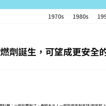
1970s
1980s
19
 植物性阻燃劑誕生，可望成更安全
 非關科學：小姐別再射了，會賠本Ｒ！一起到夜市射氣球/郭家銘 10