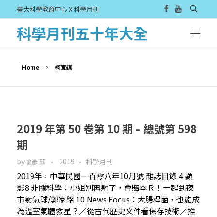
臺大科學教育中心 X 科學月刊
科學月刊五十年大全
Home
柯宜謀
2019 年第 50 卷第 10 期 – 總號第 598
期
by
2019
科學月刊
裔彥 蘇
2019年，中華民國一百零八年10月號 雜誌目錄 4 顯
影8 非關科學：小姐別再射了，會賠本Ｒ！一起到夜
市射氣球/郭家銘 10 News Focus：大腸桿菌，也能成
為溫室氣體救星？／從古代歷史文件看保存技術／推