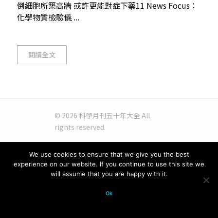
倒細胞所築高牆 或許更能對症下藥11 News Focus：
化學物質檢驗儀 ...
閱讀全文
© 2026 科學月刊五十年大全 All
rights reserved.
We use cookies to ensure that we give you the best
experience on our website. If you continue to use this site we
will assume that you are happy with it.
Ok