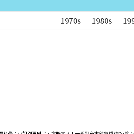
1970s
1980s
19
 非關科學：小姐別再射了，會賠本Ｒ！一起到夜市射氣球/郭家銘 10