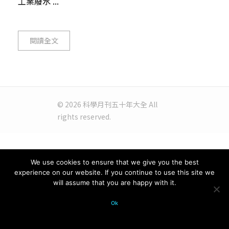
工業廢水 ...
閱讀全文
© 2026 科學月刊五十年大全 All
rights reserved.
We use cookies to ensure that we give you the best
experience on our website. If you continue to use this site we
will assume that you are happy with it.
Ok