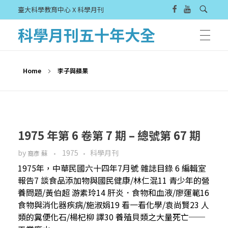
臺大科學教育中心 X 科學月刊
科學月刊五十年大全
Home
李子與蘋果
1975 年第 6 卷第 7 期 – 總號第 67 期
by
1975
科學月刊
裔彥 蘇
1975年，中華民國六十四年7月號 雜誌目錄 6 編輯室
報告7 談食品添加物與國民健康/林仁混11 青少年的營
養問題/黃伯超 游素玲14 肝炎．食物和血液/廖運範16
食物與消化器疾病/施淑娟19 看一看化學/袁尚賢23 人
類的糞便化石/楊杞柳 譯30 養殖貝類之大量死亡──