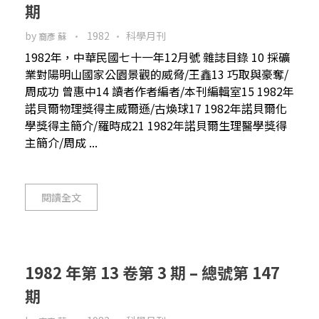
期
by
1982
科學月刊
裔彥 蘇
1982年，中華民國七十一年12月號 雜誌目錄 10 採礦
業對陽明山國家公園景觀的威脅/王鑫13 巧取與豪奪/
周成功 曾惠中14 讀者作者編者/本刊編輯室15 1982年
諾貝爾物理獎得主威爾遜/古煥球17 1982年諾貝爾化
學獎得主簡介/羅時成21 1982年諾貝爾生理醫學獎得
主簡介/周成 ...
閱讀全文
1982 年第 13 卷第 3 期 – 總號第 147
期