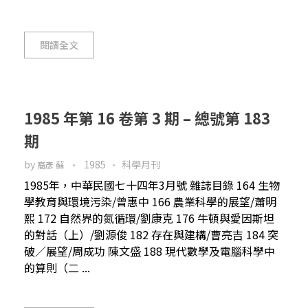
閱讀全文
1985 年第 16 卷第 3 期 – 總號第 183
期
by
1985
科學月刊
裔彥 蘇
1985年，中華民國七十四年3月號 雜誌目錄 164 生物
學教育與環境污染/曾惠中 166 農業科學的展望/蕭明
熙 172 自然界的氮循環/劉康克 176 牛頓與愛因斯坦
的對話（上）/劉源俊 182 存在與建構/曹亮吉 184 突
破／展望/周成功 陳文盛 188 現代數學及電腦科學中
的算則（二 ...