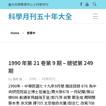
臺大科學教育中心 X 科學月刊
科學月刊五十年大全
Home
曾惠中
1990 年第 21 卷第 9 期 – 總號第 249
期
by
1990
科學月刊
裔彥 蘇
1990年，中華民國七十九年9月號 雜誌目錄 676 為中
央研究院設立博士班催生/周大新678 一月紀聞/張以
棣696 航通家飛越海王星/郭乃萍 尚賢 鄭全成 周明賢
張本秀 余文錦 譯705 太空梭的光暈/邸志仁 改寫708