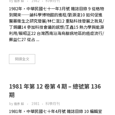
by
1982
科學月刊
裔彥 蘇
1982年，中華民國七十一年3月號 雜誌目錄 9 從格物
到開來──論科學博物館的進程/劉源浚10 如何促進
醫藥衛生之研究發展/林仁混12 重點科技發展之我見/
丁錫鏞14 參加科技會議的感想/王鑫15 熱力學與能源
利用/賴昭正22 台灣西南沿海烏腳病地區的癌症流行/
蘇益仁27 從占 ...
閱讀全文
1981 年第 12 卷第 4 期 – 總號第 136
期
by
1981
科學月刊
裔彥 蘇
1981年，中華民國七十年4月號 雜誌目錄 10 編輯室