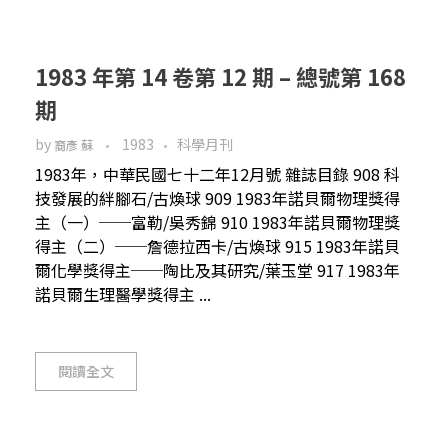
1983 年第 14 卷第 12 期 – 總號第 168
期
by
1983
科學月刊
裔彥 蘇
1983年，中華民國七十二年12月號 雜誌目錄 908 科
技發展的絆腳石/古煥球 909 1983年諾貝爾物理獎得
主（一）──富勒/吳秀錦 910 1983年諾貝爾物理獎
得主（二）──詹德拉西卡/古煥球 915 1983年諾貝
爾化學獎得主──陶比及其研究/葉玉堂 917 1983年
諾貝爾生理醫學獎得主 ...
閱讀全文