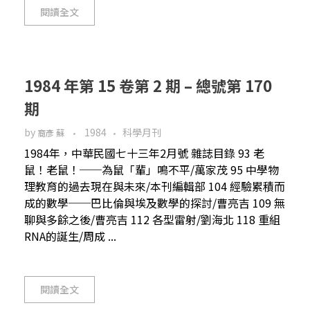
閱讀全文
1984 年第 15 卷第 2 期 – 總號第 170
期
by
1984
科學月刊
裔彥 蘇
1984年，中華民國七十三年2月號 雜誌目錄 93 老
鼠！老鼠！──為鼠「輩」鳴不平/萬家茂 95 中學物
理教育的過去現在與未來/本刊編輯部 104 經驗累積而
成的數學──巴比倫與埃及數學的探討/曹亮吉 109 無
聊與多餘之後/曹亮吉 112 各型雷射/劉海北 118 重組
RNA的誕生/周成 ...
閱讀全文