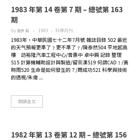
1983 年第 14 卷第 7 期 – 總號第 163
期
by
1983
科學月刊
裔彥 蘇
1983年，中華民國七十二年7月號 雜誌目錄 502 最近
的天气預報更準了﹖更不準了﹖/陳泰然504 平地起高
樓 訪裕隆汽車工程中心/曾惠中 卓中興 記錄 整理
515 計算機輔助設計與製造/留宗漢519 何謂CAD﹖/黃
時雨520 生命是如何發生的？/周成功521 科學與技術
的透視/朱偉 ...
閱讀全文
1982 年第 13 卷第 12 期 – 總號第 156