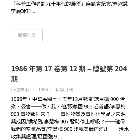
「科普工作者對九十年代的展望」座談會紀實/朱淑慧
李麗玲71 ...
閱讀全文
1986 年第 17 卷第 12 期 – 總號第 204
期
by
1986
科學月刊
裔彥 蘇
1986年，中華民國七十五年12月號 雜誌目錄 900 污
染、公害──你、我、他/張尊國 902 卷首語/李慧梅
903 毒物那裡來？──毒性物質及毒性化學品之來源
與成因/侯希臨 李慧梅 907 暫時停止呼吸？──確保
我們的空氣品質/李慧梅 909 還我美麗的河川──污水
收集與處理/區國強 9 ...