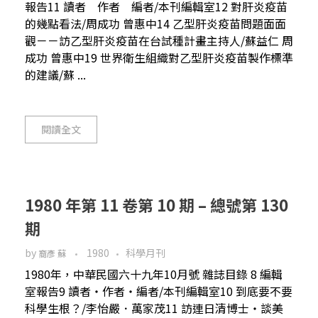
報告11 讀者 作者 編者/本刊編輯室12 對肝炎疫苗
的幾點看法/周成功 曾惠中14 乙型肝炎疫苗問題面面
觀－－訪乙型肝炎疫苗在台試種計畫主持人/蘇益仁 周
成功 曾惠中19 世界衛生組織對乙型肝炎疫苗製作標準
的建議/蘇 ...
閱讀全文
1980 年第 11 卷第 10 期 – 總號第 130
期
by
1980
科學月刊
裔彥 蘇
1980年，中華民國六十九年10月號 雜誌目錄 8 編輯
室報告9 讀者‧作者‧編者/本刊編輯室10 到底要不要
科學生根？/李怡嚴．萬家茂11 訪連日清博士‧談美