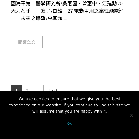
國海軍第二醫學研究所/吳惠國‧曾惠中‧江建勳20
大力殺手－－蚊子/白維一27 電動車用之高性能電池
──未來之瞻望/萬其超 ...
閱讀全文
1
2
Last
We use cookies to ensure that we give you the best
experience on our website. If you continue to use this site we
will assume that you are happy with it.
© 2026 科學月刊五十年大全 All
Ok
rights reserved.