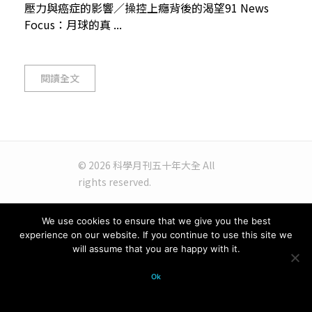
壓力與癌症的影響／操控上癮背後的渴望91 News
Focus：月球的真 ...
閱讀全文
© 2026 科學月刊五十年大全 All
rights reserved.
We use cookies to ensure that we give you the best
experience on our website. If you continue to use this site we
will assume that you are happy with it.
Ok