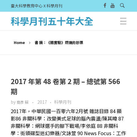
臺大科學教育中心 X 科學月刊
科學月刊五十年大全
Home
書 摘：《酷實驗》燃燒的鈔票
2017 年第 48 卷第 2 期 – 總號第 566
期
by
2017
科學月刊
裔彥 蘇
2017年，中華民國一百零六年2月號 雜誌目錄 84 顯
影86 非關科學：改變美式足球的腦內震盪/陳其暐 87
非關科學：網球選手的腳下戰場/李依庭 88 非關科
學：街頭碟型迷幻樂器/文詠萱 90 News Focus：工作