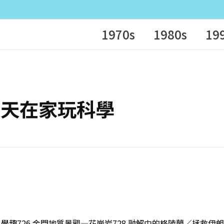
1970s
1980s
19
摘：天天在家玩科學
0月科學趣726 金門地質景觀—花崗岩728 融解中的格陵蘭／拯