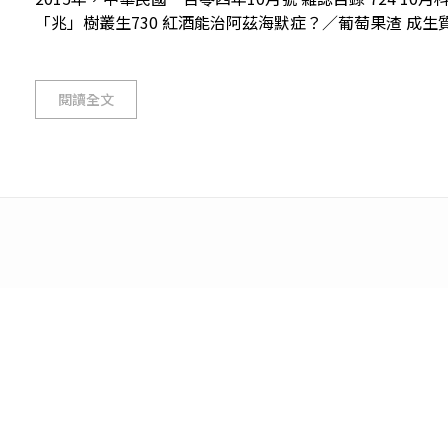
「兆」樹叢生730 紅酒能治阿茲海默症？／葡萄果渣 成生質能
閱讀全文