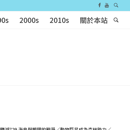
90s
2000s
2010s
關於本站
救伊朗鹽湖729 海鳥與塑膠的戰爭／動物巨星成為森林助力／