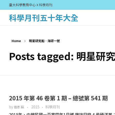
臺大科學教育中心 X 科學月刊
科學月刊五十年大全
Home
明星研究船—海研一號
Posts tagged: 明
2015 年第 46 卷第 1 期 – 總號第 541 期
by
2015
科學月刊
裔彥 蘇
2015年，中華民國一百零四年1月號 雜誌目錄 4 最硬