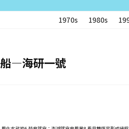
1970s
1980s
19
星研究船—海研一號
洋蔥：風化玄武岩6 菊島望安：澎湖望安島風景8 看見雙恆星形成