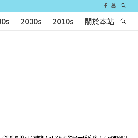
90s
2000s
2010s
關於本站
過程／狗狗真的可以聽懂人話？9 孤獨是一種疾病？／尋獲關閉