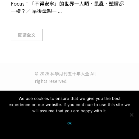
Focus：「不得安寧」的世界—人類、昆蟲、塑膠都
一樣？／ 旱後母親— ...
閱讀全文
© 2026 科學月刊五十年大全 All
rights reserved.
We use cookies to ensure that we give you the best
experience on our website. If you continue to use this site we
will assume that you are happy with it.
Ok