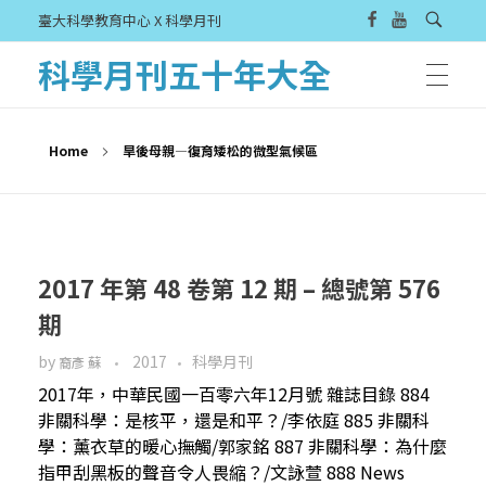
臺大科學教育中心 X 科學月刊
科學月刊五十年大全
Home
旱後母親—復育矮松的微型氣候區
2017 年第 48 卷第 12 期 – 總號第 576
期
by
2017
科學月刊
裔彥 蘇
2017年，中華民國一百零六年12月號 雜誌目錄 884
非關科學：是核平，還是和平？/李依庭 885 非關科
學：薰衣草的暖心撫觸/郭家銘 887 非關科學：為什麼
指甲刮黑板的聲音令人畏縮？/文詠萱 888 News