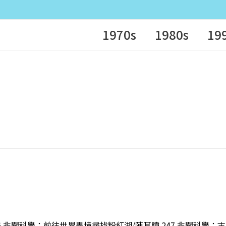
1970s
1980s
19
246 非關科學：前往世界異境尋找粉紅湖/陳其暐 247 非關科學