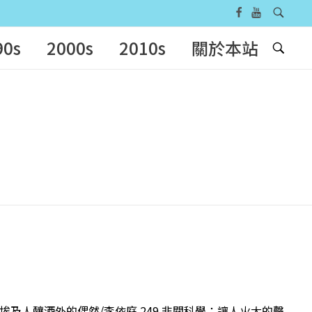
90s
2000s
2010s
關於本站
：古埃及人釀酒外的偶然/李依庭 249 非關科學：讓人火大的聲