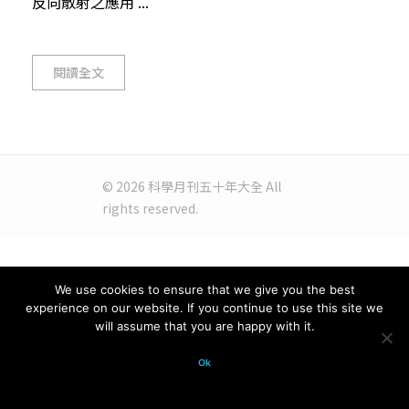
反向散射之應用 ...
閱讀全文
© 2026 科學月刊五十年大全 All
rights reserved.
We use cookies to ensure that we give you the best
experience on our website. If you continue to use this site we
will assume that you are happy with it.
Ok