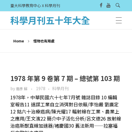
臺大科學教育中心 X 科學月刊
科學月刊五十年大全
Home
怪物也有用處
1978 年第 9 卷第 7 期 – 總號第 103 期
by
1978
科學月刊
裔彥 蘇
1978年，中華民國六十七年7月號 雜誌目錄 10 編輯
室報告11 速謀工業自立消弭對日依賴/李怡嚴 劉廣定
12 鈷六十治療癌病/陳光耀17 輻射線在工業、農業上
之應用/王文濱22 簡介中子活化分析/呂文德26 放射線
治癌新猷直線加速器/褚慶國30 舊法新用——拉塞福