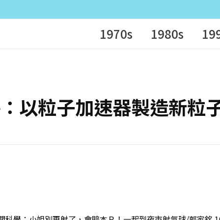
1970s
1980s
19
 思辨之評：以粒子加速器製造新
 非關科學：小姐別再射了，會賠本Ｒ！一起到夜市射氣球/郭家銘 10