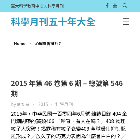
臺大科學教育中心 X 科學月刊
科學月刊五十年大全
Home
心臟影響握力？
2015 年第 46 卷第 6 期 – 總號第 546
期
by
2015
科學月刊
裔彥 蘇
2015年，中華民國一百零四年6月號 雜誌目錄 404 金
門潮間帶的藻類406 「哈囉，有人在嗎？」408 物理
粒子大突破！揭露稀有粒子衰變409 全球暖化抑制颱
風形成？／放久了的巧克力表面為什麼會白白的？／