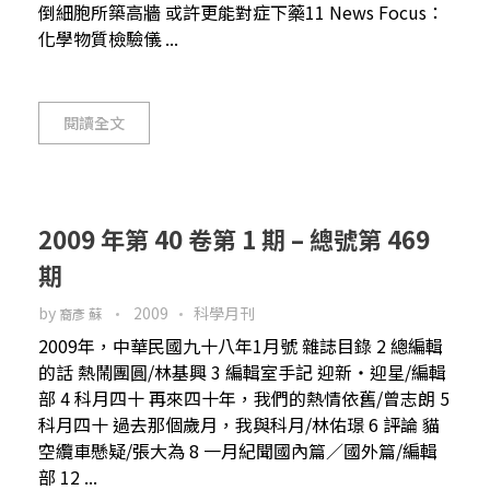
倒細胞所築高牆 或許更能對症下藥11 News Focus：
化學物質檢驗儀 ...
閱讀全文
2009 年第 40 卷第 1 期 – 總號第 469
期
by
2009
科學月刊
裔彥 蘇
2009年，中華民國九十八年1月號 雜誌目錄 2 總編輯
的話 熱鬧團圓/林基興 3 編輯室手記 迎新・迎星/編輯
部 4 科月四十 再來四十年，我們的熱情依舊/曾志朗 5
科月四十 過去那個歲月，我與科月/林佑璟 6 評論 貓
空纜車懸疑/張大為 8 一月紀聞國內篇／國外篇/編輯
部 12 ...