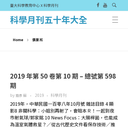
臺大科學教育中心 X 科學月刊
科學月刊五十年大全
Home
張景淞
2019 年第 50 卷第 10 期 – 總號第 598
期
by
2019
科學月刊
裔彥 蘇
2019年，中華民國一百零八年10月號 雜誌目錄 4 顯
影8 非關科學：小姐別再射了，會賠本Ｒ！一起到夜
市射氣球/郭家銘 10 News Focus：大腸桿菌，也能成
為溫室氣體救星？／從古代歷史文件看保存技術／推