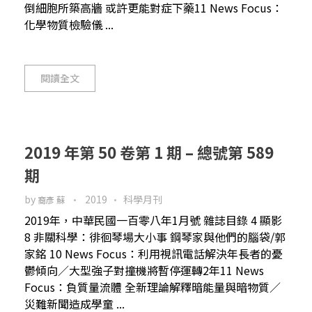
倒細胞所築高牆 或許更能對症下藥11 News Focus：
化學物質檢驗儀 ...
閱讀全文
2019 年第 50 卷第 1 期 – 總號第 589
期
by
2019
科學月刊
裔彥 蘇
2019年，中華民國一百零八年1月號 雜誌目錄 4 顯影
8 非關科學：徘徊琴場大小事 鋼琴家與他們的腦袋/郭
家銘 10 News Focus：利用視訊電話解決年長者的憂
鬱傾向／大型強子對撞機將暫停運轉2年11 News
Focus：負質量流體 全新理論解釋暗能量與暗物質／
災難新聞造成學童 ...