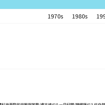
1970s
1980s
19
導體科技面臨的挑戰與策略/慮志遠410 一月紀聞/魏耀揮413 從