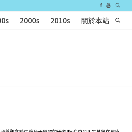
90s
2000s
2010s
關於本站
自然涵養觀念談中藥及天然物的研究/陳介甫419 生草藥在醫療