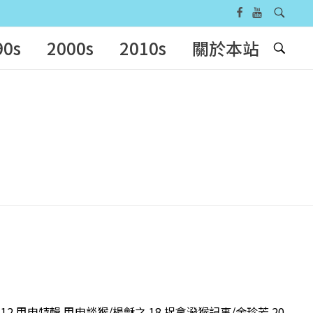
90s
2000s
2010s
關於本站
2 甲申特輯 甲申談猴/楊龢之 18 捉拿潑猴記事/余珍芳 20