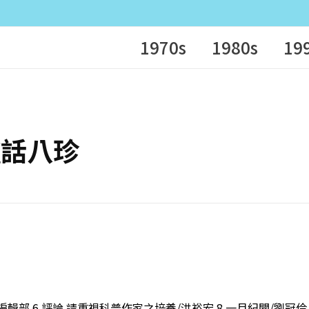
1970s
1980s
19
圍爐話八珍
輯部 6 評論 請重視科普作家之培養/洪裕宏 8 一月紀聞/劉冠伶 1