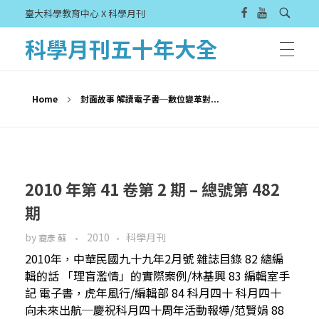
臺大科學教育中心 X 科學月刊
科學月刊五十年大全
Home
封面故事 解讀電子書─數位變革對...
2010 年第 41 卷第 2 期 – 總號第 482
期
by
2010
科學月刊
裔彥 蘇
2010年，中華民國九十九年2月號 雜誌目錄 82 總編
輯的話 「理盲濫情」的實際案例/林基興 83 編輯室手
記 電子書，虎年風行/編輯部 84 科月四十 科月四十
向未來出航─慶祝科月四十周年活動報導/范賢娟 88