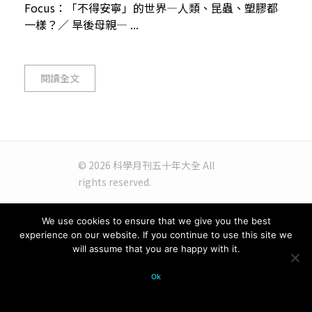
Focus：「不得安寧」的世界—人類、昆蟲、塑膠都
一樣？／ 旱後母親— ...
閱讀全文
© 2026 科學月刊五十年大全 All
rights reserved.
We use cookies to ensure that we give you the best
experience on our website. If you continue to use this site we
will assume that you are happy with it.
Ok