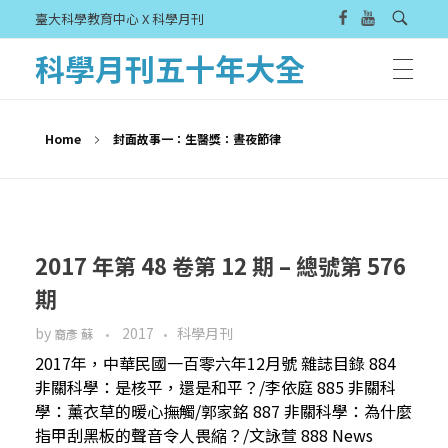
臺大科學教育中心 X 科學月刊
科學月刊五十年大全
Home
封面故事一：生醫獎：晝夜節律
2017 年第 48 卷第 12 期 – 總號第 576
期
by
2017
科學月刊
裔彥 蘇
2017年，中華民國一百零六年12月號 雜誌目錄 884
非關科學：是核平，還是和平？/李依庭 885 非關科
學：薰衣草的暖心撫觸/郭家銘 887 非關科學：為什麼
指甲刮黑板的聲音令人畏縮？/文詠萱 888 News