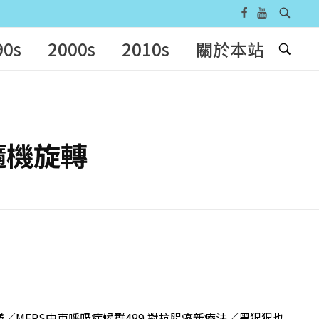
90s
2000s
2010s
關於本站
為隨機旋轉
火蟻／MERS中東呼吸症候群489 對抗腸癌新療法／黑猩猩也