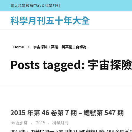
臺大科學教育中心 X 科學月刊
科學月刊五十年大全
Home
宇宙探險：冥衛二與冥衛三自轉為...
Posts tagged:
2015 年第 46 卷第 7 期 – 總號第 547 期
by
2015
科學月刊
裔彥 蘇
2015年，中華民國一百零四年7月號 雜誌目錄 484 金門