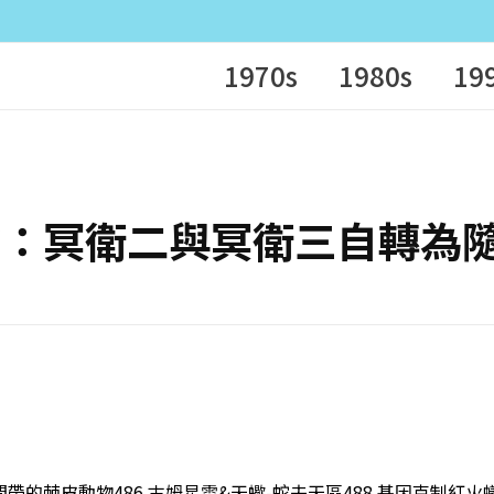
1970s
1980s
19
 宇宙探險：冥衛二與冥衛三自轉
潮間帶的棘皮動物486 古姆星雲&天蠍-蛇夫天區488 基因克制紅